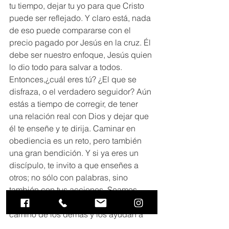
tu tiempo, dejar tu yo para que Cristo 
puede ser reflejado. Y claro está, nada 
de eso puede compararse con el 
precio pagado por Jesús en la cruz. Él 
debe ser nuestro enfoque, Jesús quien 
lo dio todo para salvar a todos. 
Entonces,¿cuál eres tú? ¿El que se 
disfraza, o el verdadero seguidor? Aún 
estás a tiempo de corregir, de tener 
una relación real con Dios y dejar que 
él te enseñe y te dirija. Caminar en 
obediencia es un reto, pero también 
una gran bendición. Y si ya eres un 
discípulo, te invito a que enseñes a 
otros; no sólo con palabras, sino 
también con tus acciones. Seamos 
esos seguidores que influencian el 
camino de los demás y los ayudan a 
acercarse a Cristo. 