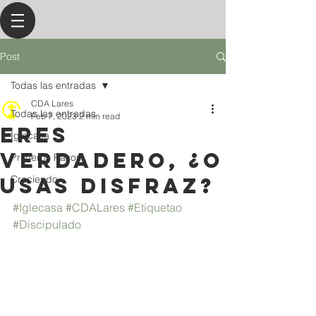
Post
Todas las entradas
CDA Lares
Todas las entradas
Feb 7, 2023
2 min read
Eres
Iglecasa
Verdadero, ¿o
Primeros Pasos
Usas Disfraz?
Creciendo
#Iglecasa
#CDALares
#Etiquetao
#Discipulado