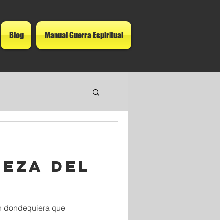
Blog
Manual Guerra Espiritual
deza del
ón dondequiera que