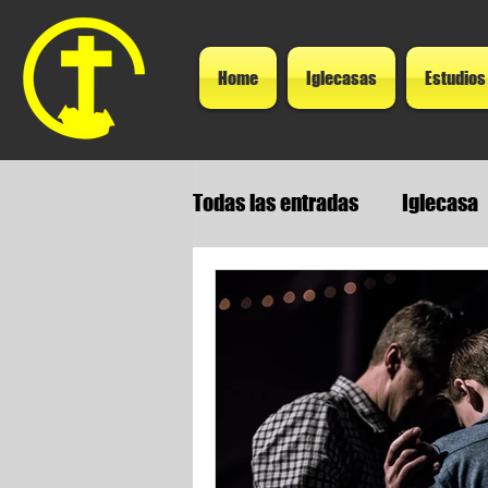
Home
Iglecasas
Estudios
Todas las entradas
Iglecasa