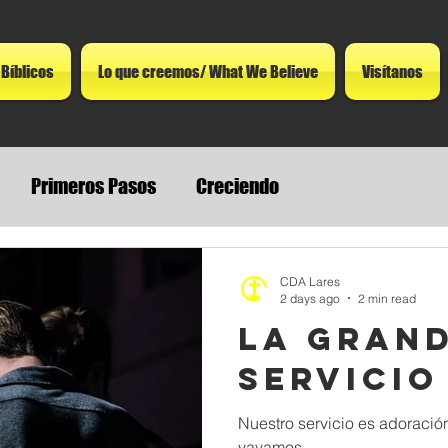
 Bíblicos
Lo que creemos/ What We Believe
Visítanos
Primeros Pasos
Creciendo
CDA Lares
2 days ago
2 min read
La Gran
Servicio
Nuestro servicio es adoraci
vayamos.