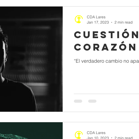
CDA Lares
Jan 17, 2023
2 min read
Cuestión
Corazón
“El verdadero cambio no apar
CDA Lares
Jan 10, 2023
2 min read