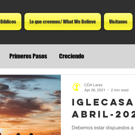
 Bíblicos
Lo que creemos/ What We Believe
Visítanos
Primeros Pasos
Creciendo
CDA Lares
Apr 26, 2021
2 min read
IGLECASA
ABRIL-20
Debemos estar dispuestos a s