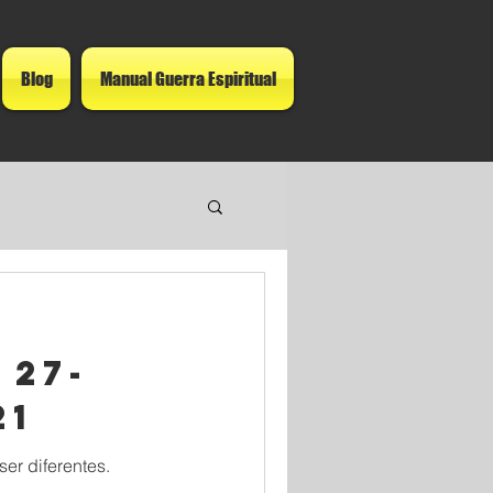
Blog
Manual Guerra Espiritual
 27-
21
er diferentes.