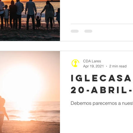
CDA Lares
Apr 19, 2021
2 min read
IGLECASA
20-ABRIL
Debemos parecernos a nuest