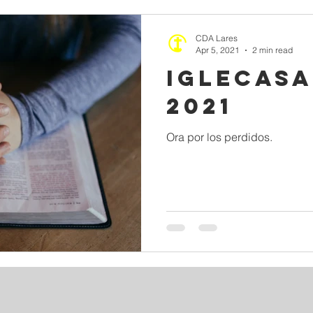
CDA Lares
Apr 5, 2021
2 min read
IGLECASA
2021
Ora por los perdidos.