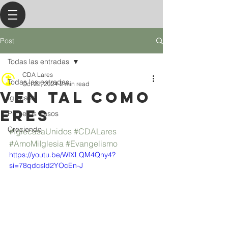
Post
Todas las entradas
CDA Lares
Todas las entradas
Oct 22, 2024
2 min read
Ven Tal Como
Iglecasa
Eres
Primeros Pasos
Creciendo
#IglecasaUnidos
#CDALares
#AmoMiIglesia
#Evangelismo
https://youtu.be/WIXLQM4Qny4?
si=78qdcsld2YOcEn-J