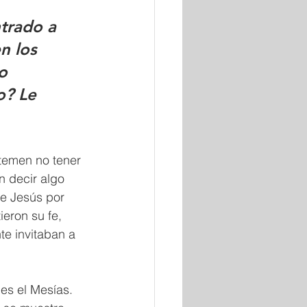
trado a 
n los 
o 
? Le 
temen no tener 
n decir algo 
e Jesús por 
ron su fe, 
e invitaban a 
es el Mesías.  