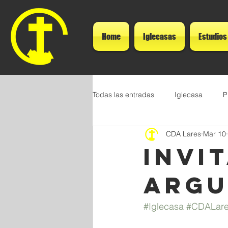
Home
Iglecasas
Estudios
Todas las entradas
Iglecasa
P
CDA Lares
Mar 10
invi
arg
#Iglecasa
#CDALar