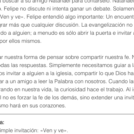
 buscar a su amigo Natanael para contárselo. Natanael
io. Felipe no discute ni intenta ganar un debate. Solame
«Ven y ve». Felipe entendió algo importante: Un encuent
rar más que cualquier discusión. La evangelización no
 a alguien; a menudo es sólo abrir la puerta e invitar 
por ellos mismos.
r nuestra forma de pensar sobre compartir nuestra fe. 
odas las respuestas. Simplemente necesitamos guiar a 
 invitar a alguien a la iglesia, compartir lo que Dios h
ar a un amigo a leer la Palabra con nosotros. Cuando l
ndo en nuestra vida, la curiosidad hace el trabajo. Al 
 no es forzar la fe de los demás, sino extender una invit
smo hará en sus corazones.
a:
mple invitación: «Ven y ve».