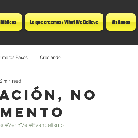
 Bíblicos
Lo que creemos/ What We Believe
Visítanos
rimeros Pasos
Creciendo
2 min read
tación, no
umento
es
#VenYVe
#Evangelismo