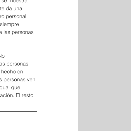
 se muestra 
nte da una 
ro personal 
 siempre 
a las personas 
No 
las personas 
a hecho en 
as personas ven 
igual que 
ación. El resto 