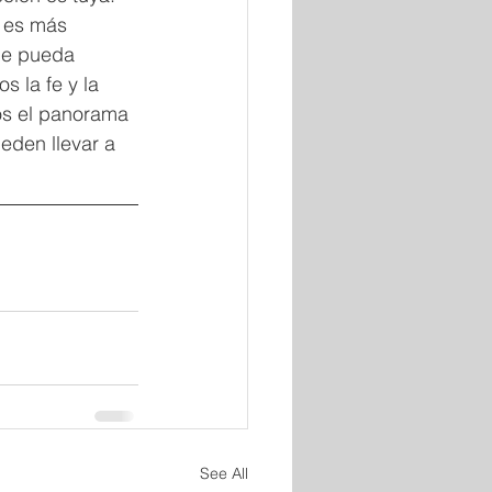
 es más 
ue pueda 
s la fe y la 
os el panorama 
den llevar a 
See All