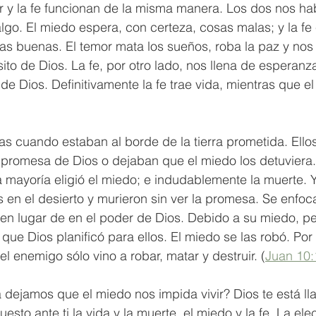
r y la fe funcionan de la misma manera. Los dos nos hab
lgo. El miedo espera, con certeza, cosas malas; y la fe
sas buenas. El temor mata los sueños, roba la paz y nos
to de Dios. La fe, por otro lado, nos llena de esperanza
de Dios. Definitivamente la fe trae vida, mientras que el
itas cuando estaban al borde de la tierra prometida. Ello
la promesa de Dios o dejaban que el miedo los detuviera.
 mayoría eligió el miedo; e indudablemente la muerte. 
 en el desierto y murieron sin ver la promesa. Se enfoc
a en lugar de en el poder de Dios. Debido a su miedo, pe
que Dios planificó para ellos. El miedo se las robó. Por 
l enemigo sólo vino a robar, matar y destruir. (
Juan 10:
 dejamos que el miedo nos impida vivir? Dios te está l
uesto ante ti la vida y la muerte, el miedo y la fe. La ele