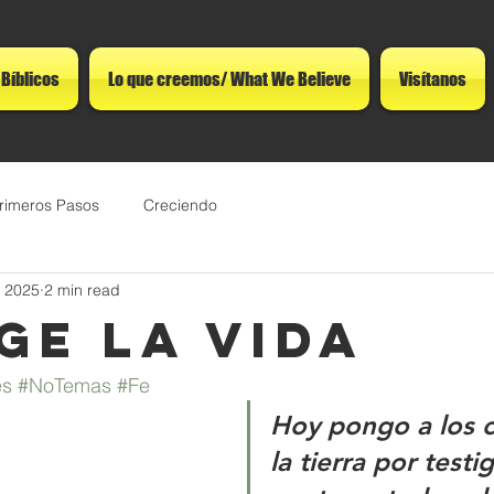
 Bíblicos
Lo que creemos/ What We Believe
Visítanos
rimeros Pasos
Creciendo
, 2025
2 min read
ge la Vida
es
#NoTemas
#Fe
Hoy pongo a los ci
la tierra por testi