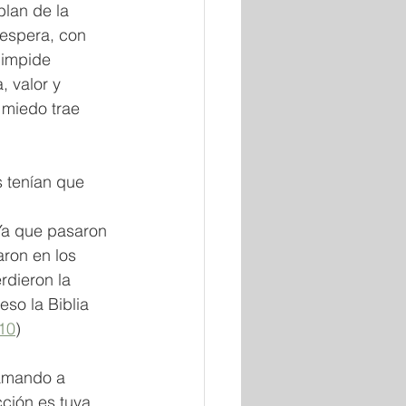
lan de la 
 espera, con 
 impide 
, valor y 
 miedo trae 
s tenían que 
 
Ya que pasaron 
aron en los 
rdieron la 
eso la Biblia 
10
) 
lamando a 
cción es tuya. 