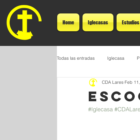
Home
Iglecasas
Estudios
Todas las entradas
Iglecasa
P
CDA Lares
Feb 11
Esco
#Iglecasa
#CDALar