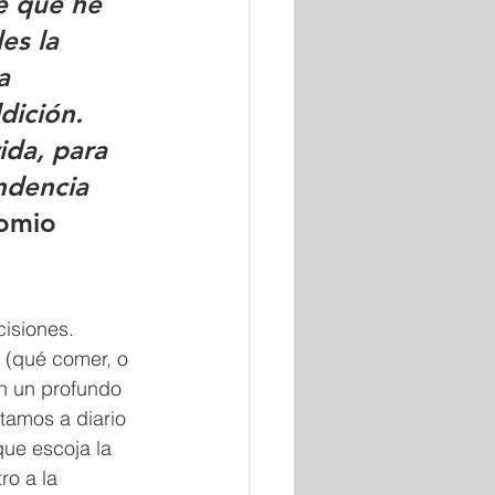
e que he 
es la 
a 
dición. 
ida, para 
ndencia 
omio 
isiones. 
(qué comer, o 
en un profundo 
tamos a diario 
que escoja la 
ro a la 