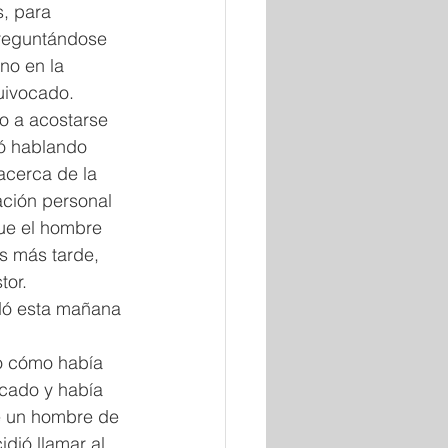
, para 
reguntándose 
no en la 
uivocado.
to a acostarse 
ió hablando 
acerca de la 
ación personal 
que el hombre 
s más tarde, 
tor.
ó esta mañana 
o cómo había 
cado y había 
e un hombre de 
dió llamar al 