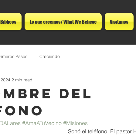
 Bíblicos
Lo que creemos/ What We Believe
Visítanos
rimeros Pasos
Creciendo
 2024
2 min read
ombre del
fono
DALares
#AmaATuVecino
#Misiones
Sonó el teléfono. El pastor H