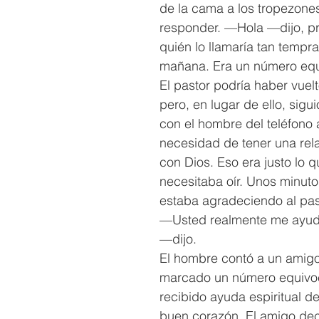
de la cama a los tropezones
responder. —Hola —dijo, p
quién lo llamaría tan tempra
mañana. Era un número eq
El pastor podría haber vuel
pero, en lugar de ello, sigu
con el hombre del teléfono 
necesidad de tener una rel
con Dios. Eso era justo lo 
necesitaba oír. Unos minuto
estaba agradeciendo al pas
—Usted realmente me ayud
—dijo.
El hombre contó a un amig
marcado un número equivo
recibido ayuda espiritual d
buen corazón. El amigo deci