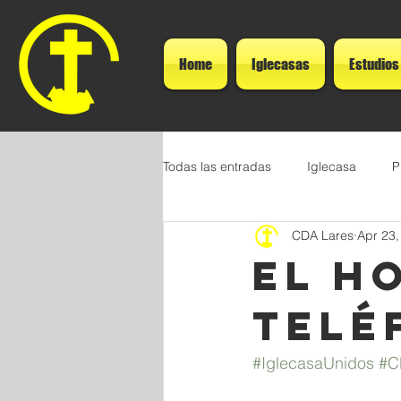
Home
Iglecasas
Estudios
Todas las entradas
Iglecasa
P
CDA Lares
Apr 23,
El H
Telé
#IglecasaUnidos
#C