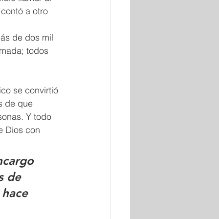
 contó a otro 
más de dos mil 
imada; todos 
co se convirtió 
s de que 
sonas. Y todo 
 Dios con 
ncargo 
s de 
 hace 