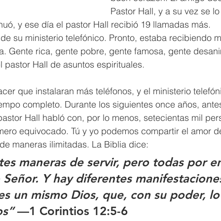
Pastor Hall, y a su vez se lo
inuó, y ese día el pastor Hall recibió 19 llamadas más.
de su ministerio telefónico. Pronto, estaba recibiendo 
. Gente rica, gente pobre, gente famosa, gente desan
l pastor Hall de asuntos espirituales.
cer que instalaran más teléfonos, y el ministerio telefóni
iempo completo. Durante los siguientes once años, ante
pastor Hall habló con, por lo menos, setecientas mil per
ero equivocado. Tú y yo podemos compartir el amor de
e maneras ilimitadas. La Biblia dice:
tes maneras de servir, pero todas por e
Señor. Y hay diferentes manifestacione
es un mismo Dios, que, con su poder, lo
os”
 —1 Corintios 12:5-6