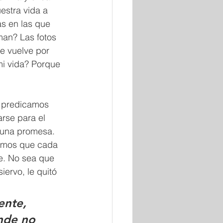
estra vida a 
s en las que 
man? Las fotos 
e vuelve por 
mi vida? Porque 
 predicamos 
rse para el 
 una promesa. 
emos que cada 
e. No sea que 
ervo, le quitó 
ente, 
nde no 