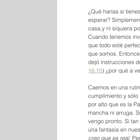
¿Qué harías si tiene
esperar? Simplemente
casa,y ni siquiera po
Cuando tenemos invi
que todo esté perfec
que somos. Entonces,
dejó instrucciones 
16:15
) ¿por qué a v
Caemos en una rutina
cumplimiento y sólo 
por alto que es la Pa
mancha ni arruga. Su
vengo pronto. Si tan
una fantasía en nuest
creo que es real
. Pe