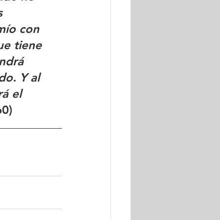
s 
mío con 
ue tiene 
endrá 
do. Y al 
á el 
60)