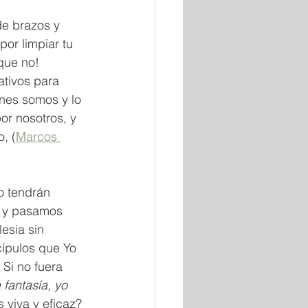
de brazos y 
or limpiar tu 
que no! 
tivos para 
énes somos y lo 
or nosotros, y 
, (
Marcos 
o tendrán 
s y pasamos 
esia sin 
cípulos que Yo 
Si no fuera 
 fantasía, yo 
 viva y eficaz? 