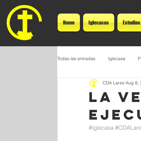
Home
Iglecasas
Estudios
Todas las entradas
Iglecasa
P
CDA Lares
Aug 8,
La V
Ejec
#Iglecasa
#CDALar