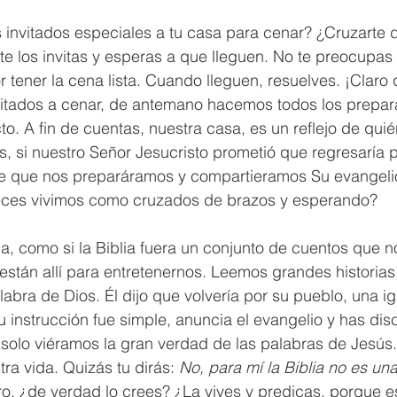
s invitados especiales a tu casa para cenar? ¿Cruzarte 
 los invitas y esperas a que lleguen. No te preocupas p
r tener la cena lista. Cuando lleguen, resuelves. ¡Claro 
tados a cenar, de antemano hacemos todos los prepara
to. A fin de cuentas, nuestra casa, es un reflejo de qui
 si nuestro Señor Jesucristo prometió que regresaría p
de que nos preparáramos y compartieramos Su evangelio
eces vivimos como cruzados de brazos y esperando? 
, como si la Biblia fuera un conjunto de cuentos que n
están allí para entretenernos. Leemos grandes historia
labra de Dios. Él dijo que volvería por su pueblo, una igl
 instrucción fue simple, anuncia el evangelio y has dis
 solo viéramos la gran verdad de las palabras de Jesús. 
ra vida. Quizás tu dirás: 
No, para mí la Biblia no es una
ro, ¿de verdad lo crees? ¿La vives y predicas, porque es