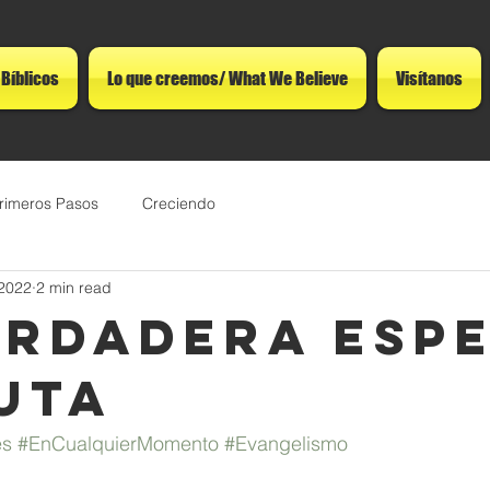
 Bíblicos
Lo que creemos/ What We Believe
Visítanos
rimeros Pasos
Creciendo
 2022
2 min read
erdadera Esp
uta
es
#EnCualquierMomento
#Evangelismo