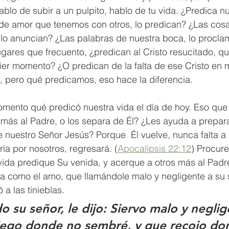
ablo de subir a un pulpito, hablo de tu vida. ¿Predica nu
 de amor que tenemos con otros, lo predican? ¿Las cosa
, lo anuncian? ¿Las palabras de nuestra boca, lo procla
gares que frecuento, ¿predican al Cristo resucitado, qu
ier momento? ¿O predican de la falta de ese Cristo en 
 pero qué predicamos, eso hace la diferencia.
ento qué predicó nuestra vida el día de hoy. Eso que
 más al Padre, o los separa de Él? ¿Les ayuda a prepara
 nuestro Señor Jesús? Porque  Él vuelve, nunca falta a
ría por nosotros, regresará. (
Apocalipsis 22:12
) Procur
vida predique Su venida, y acerque a otros más al Padr
a como el amo, que llamándole malo y negligente a su si
 a las tinieblas. 
 su señor, le dijo: Siervo malo y neglig
iego donde no sembré, y que recojo do