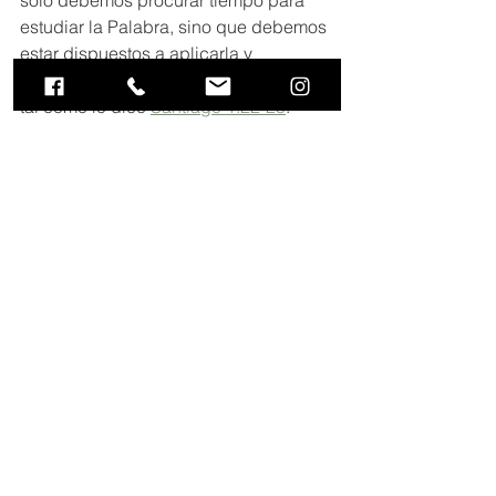
estudiar la Palabra, sino que debemos 
estar dispuestos a aplicarla y 
obedecer rápidamente Su instrucción, 
tal como lo dice 
Santiago 1:22-25
. 
Luego de leer la porción de Santiago, 
compartan: 
¿Cuáles creen que son los 
obstáculos para estudiar y aplicar 
la Palabra diariamente? 
¿Son estos obstáculos externos, o 
internos? 
¿Qué podemos hacer para vencer 
estos obstáculos y vivir la vida 
que Jesús ganó para nosotros? 
¿Cómo podemos ser más 
diligentes en nuestro compromiso 
de madurar y ser como Cristo? 