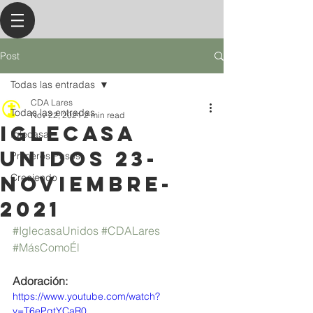
Post
Todas las entradas
CDA Lares
Todas las entradas
Nov 22, 2021
2 min read
IGLECASA
Iglecasa
UNIDOS 23-
Primeros Pasos
NOVIEMBRE-
Creciendo
2021
#IglecasaUnidos
#CDALares
#MásComoÉl
Adoración: 
https://www.youtube.com/watch?
v=T6ePgtYCaR0