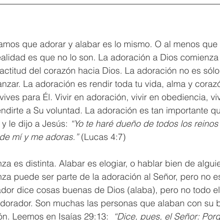
mos que adorar y alabar es lo mismo. O al menos que 
ealidad es que no lo son. La adoración a Dios comienza
actitud del corazón hacia Dios. La adoración no es sólo 
anzar. La adoración es rendir toda tu vida, alma y corazó
ves para Él. Vivir en adoración, vivir en obediencia, viv
ndirte a Su voluntad. La adoración es tan importante q
y le dijo a Jesús: 
“Yo te haré dueño de todos los reinos d
e de mí y me adoras.”
 (Lucas 4:7) 
a es distinta. Alabar es elogiar, o hablar bien de algui
za puede ser parte de la adoración al Señor, pero no e
ador dice cosas buenas de Dios (alaba), pero no todo e
adorador. Son muchas las personas que alaban con su b
n. Leemos en Isaías 29:13:  
“Dice, pues, el Señor: Por