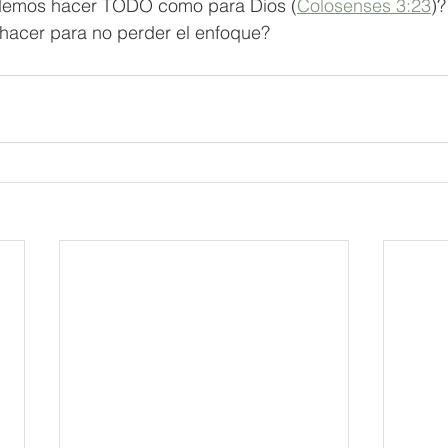
emos hacer TODO como para Dios (
Colosenses 3:23
)?
acer para no perder el enfoque?