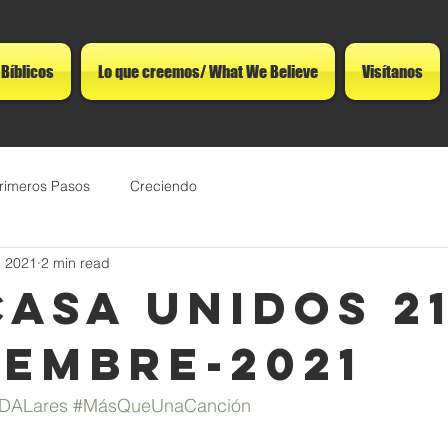
 Bíblicos
Lo que creemos/ What We Believe
Visítanos
rimeros Pasos
Creciendo
, 2021
2 min read
CASA UNIDOS 21
iembre-2021
DALares
#MásQueUnaCanción