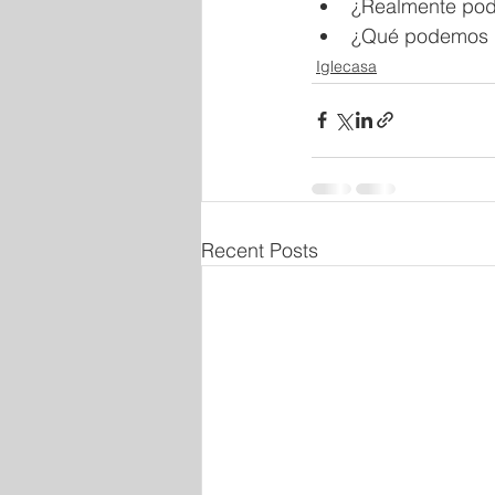
¿Realmente pod
¿Qué podemos h
Iglecasa
Recent Posts