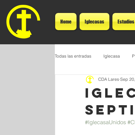
Home
Iglecasas
Estudios
Todas las entradas
Iglecasa
P
CDA Lares
Sep 20
IGLE
Sept
#IglecasaUnidos
#C