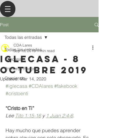
Post
Todas las entradas
CDA Lares
Todas las entradas
Sep 18, 2019
1 min read
IGLECASA - 8
Iglecasa
octubre 2019
Primeros Pasos
Creciendo
Updated:
Mar 14, 2020
#iglecasa
#CDAlares
#fakebook
#cristoenti
“Cristo en Ti”
Lee 
Tito 1:15-16
 y 
1 Juan 2:4-6
.
Hay mucho que puedes aprender 
sobre alguien con solo observarlo. Es 