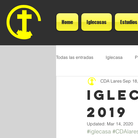
Home
Iglecasas
Estudios
Todas las entradas
Iglecasa
P
CDA Lares
Sep 18
IGLE
2019
Updated:
Mar 14, 2020
#iglecasa
#CDAlare