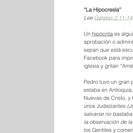
“La Hipocresía”
Lee 
Gálatas 2:11-14
Un 
hipócrita
 es algu
aprobación o admira
sepan que está escu
Facebook para impres
iglesia y gritan “Am
Pedro tuvo un gran 
estaba en Antioquía,
Nuevas de Cristo, y 
unos Judaizantes 
(J
salvarse no bastaba
la observación de la 
los Gentiles y comen