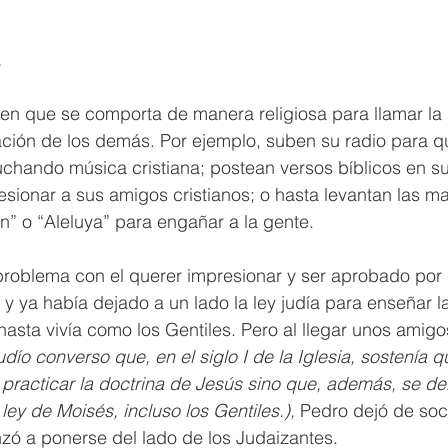
.
ien que se comporta de manera religiosa para llamar la 
ción de los demás. Por ejemplo, suben su radio para q
chando música cristiana; postean versos bíblicos en su
ionar a sus amigos cristianos; o hasta levantan las ma
én” o “Aleluya” para engañar a la gente. 
problema con el querer impresionar y ser aprobado por 
 y ya había dejado a un lado la ley judía para enseñar 
hasta vivía como los Gentiles. Pero al llegar unos amigo
udío converso que, en el siglo I de la Iglesia, sostenía q
 practicar la doctrina de Jesús sino que, además, se d
ley de Moisés, incluso los Gentiles.), 
Pedro dejó de soci
zó a ponerse del lado de los Judaizantes. 