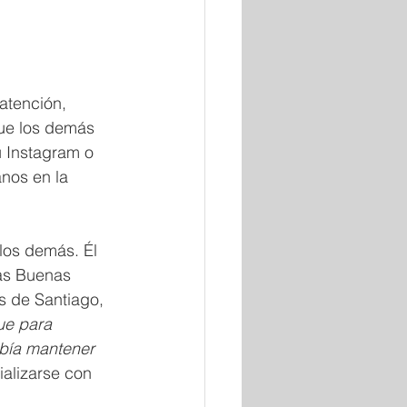
atención, 
ue los demás 
 Instagram o 
nos en la 
los demás. Él 
las Buenas 
s de Santiago, 
ue para 
ebía mantener 
alizarse con 