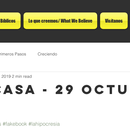
 Bíblicos
Lo que creemos/ What We Believe
Visítanos
rimeros Pasos
Creciendo
, 2019
2 min read
CASA - 29 oct
s
#fakebook
#lahipocresia