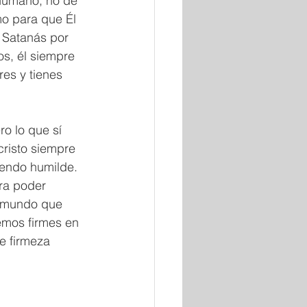
 humano, no de 
o para que Él 
 Satanás por 
s, él siempre 
res y tienes 
o lo que sí 
cristo siempre 
iendo humilde. 
ra poder 
n mundo que 
mos firmes en 
e firmeza 