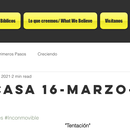
 Bíblicos
Lo que creemos/ What We Believe
Visítanos
rimeros Pasos
Creciendo
, 2021
2 min read
CASA 16-MARZO
es
#Inconmovible
"Tentación" 