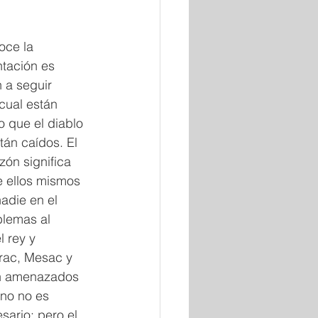
oce la 
ntación es 
 a seguir 
cual están 
 que el diablo 
tán caídos. El 
zón significa 
 ellos mismos 
adie en el 
blemas al 
l rey y 
rac, Mesac y 
n amenazados 
no no es 
ario; pero el 