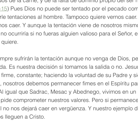
os de la carne, y de la falta de dominio propio del ser
-15
) Pues Dios no puede ser tentado por el pecado com
rle tentaciones al hombre. Tampoco quiere vernos caer.
nos caer. Y aunque la tentación viene de nosotros mismo
no ocurriría si no fueras alguien valioso para el Señor, e
quiere. 
empre sufrirán la tentación aunque no venga de Dios, per
lida. Es nuestra decisión si tomamos la salida o no. Jesu
o firme, constante; haciendo la voluntad de su Padre y s
 nosotros debemos permanecer fimes en el Espíritu pa
n. Al igual que Sadrac, Mesac y Abednego, vivimos en u
pide comprometer nuestros valores. Pero si permanece
l no nos dejará caer en vergüenza. Y nuestro ejemplo d
s lleguen a Cristo. 