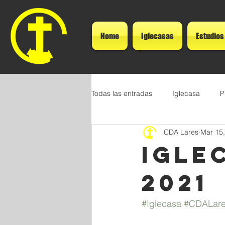
Home
Iglecasas
Estudios
Todas las entradas
Iglecasa
P
CDA Lares
Mar 15
IGLE
2021
#Iglecasa
#CDALar