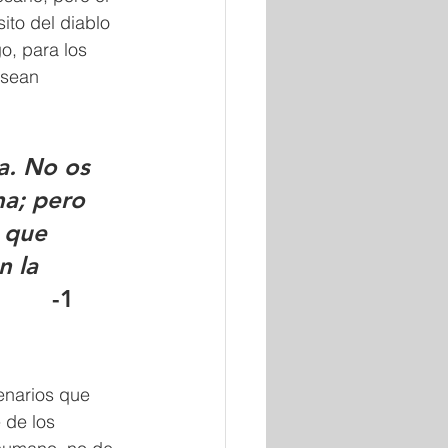
ito del diablo 
o, para los 
 sean 
a. No os 
a; pero 
 que 
n la 
      
-1 
enarios que 
 de los 