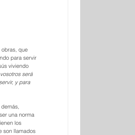
s obras, que 
do para servir 
sús viviendo 
 vosotros será 
ervir, y para 
s demás, 
 ser una norma 
ienen los 
ue son llamados 