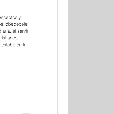
onceptos y 
os, obedécele 
aria, el servir 
istianos 
estaba en la 