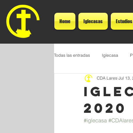
Home
Iglecasas
Estudios
Todas las entradas
Iglecasa
P
CDA Lares
Jul 13,
IGLE
2020
#iglecasa
#CDAlare