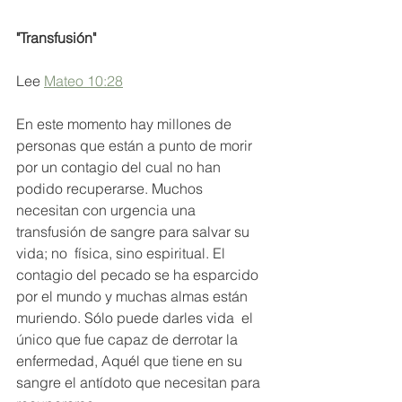
"Transfusión"
Lee 
Mateo 10:28
En este momento h
ay millones de 
personas que están a punto de morir 
por un contagio del cual no han 
podido recuperarse. Muchos 
necesitan con urgencia una 
transfusión de sangre para salvar su 
vida; no  física, sino espiritual. El 
contagio del pecado se ha esparcido 
por el mundo y muchas almas están 
muriendo. S
ó
lo puede darles vida  el 
único que fue capaz de derrotar la 
enfermedad, Aqu
é
l que tiene en su 
sangre el ant
í
doto que necesitan para 