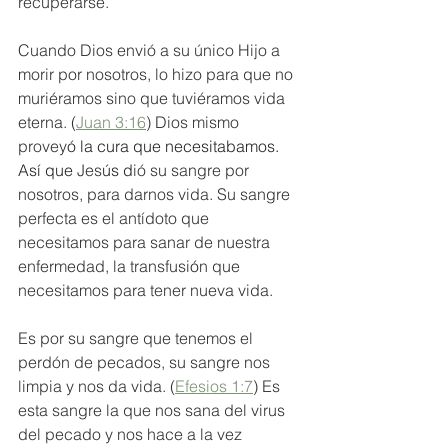
recuperarse. 
Cuando Dios envió a su único Hijo a 
morir por nosotros, lo hizo para que no 
muriéramos sino que tuviéramos vida 
eterna. (
Juan 3:16
) Dios mismo 
provey
ó la cura que necesitabamos. 
Así que 
Jes
ús d
ió su sangre por 
nosotros, para darnos vida. Su sangre 
perfecta es el antídoto que 
necesitamos para sanar de nuestra 
enfermedad, la transfusi
ó
n que 
necesitamos para tener nueva 
vida
. 
Es por su sangre que tenemos el 
perdón de pecados, su sangre nos 
limpia y nos da vida. (
Efesios 1:7
) Es 
esta sangre la que nos sana del virus 
del pecado y nos hace a la vez 