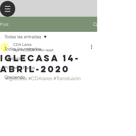
Post
Todas las entradas
CDA Lares
Todas las entradas
Apr 14, 2020
1 min read
IGLECASA 14-
Iglecasa
ABRIL-2020
Primeros Pasos
Creciendo
#iglecasa
#CDAlares
#Transfusión