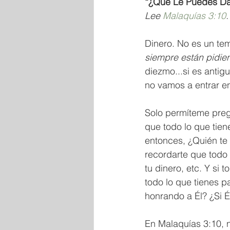
“¿Qué Le Puedes Da
Lee 
Malaquías 3:10
.
Dinero. No es un tem
siempre están pidie
diezmo...si es antig
no vamos a entrar en
Solo permíteme preg
que todo lo que tien
entonces, ¿Quién te 
recordarte que todo l
tu dinero, etc. Y si 
todo lo que tienes p
honrando a Él? ¿Si É
En Malaquías 3:10, n