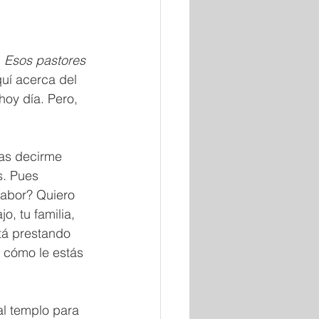
 Esos pastores 
uí acerca del 
hoy día. Pero, 
ías decirme 
s. Pues 
labor? Quiero 
o, tu familia, 
stá prestando 
Y cómo le estás 
l templo para 