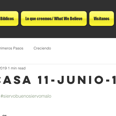
 Bíblicos
Lo que creemos/ What We Believe
Visítanos
rimeros Pasos
Creciendo
2019
1 min read
ASA 11-junio-
#siervobuenosiervomalo