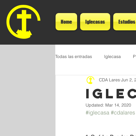
Home
Iglecasas
Estudios
Todas las entradas
Iglecasa
P
CDA Lares
Jun 2, 
IGLEC
Updated:
Mar 14, 2020
#iglecasa
#cdalares