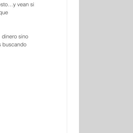
esto…y vean si 
que 
 dinero sino 
os buscando 