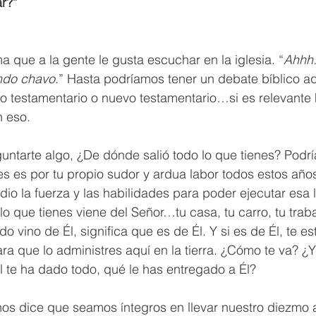
r?”
a que a la gente le gusta escuchar en la iglesia. “
Ahhh.
ndo chavo
.” Hasta podríamos tener un debate bíblico aq
uo testamentario o nuevo testamentario…si es relevante 
 eso. 
untarte algo, ¿De dónde salió todo lo que tienes? Podr
es es por tu propio sudor y ardua labor todos estos año
dio la fuerza y las habilidades para poder ejecutar esa 
o que tienes viene del Señor…tu casa, tu carro, tu trabaj
todo vino de Él, significa que es de Él. Y si es de Él, te e
ara que lo administres aquí en la tierra. ¿Cómo te va? ¿
l te ha dado todo, qué le has entregado a Él?
os dice que seamos íntegros en llevar nuestro diezmo a