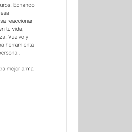
guros. Echando 
resa 
esa reaccionar 
n tu vida, 
za. Vuelvo y 
na herramienta 
ersonal. 
tra mejor arma 