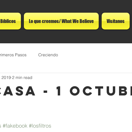
 Bíblicos
Lo que creemos/ What We Believe
Visítanos
rimeros Pasos
Creciendo
, 2019
2 min read
CASA - 1 octu
s
#fakebook
#losfiltros