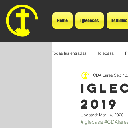
Home
Iglecasas
Estudios
Todas las entradas
Iglecasa
P
CDA Lares
Sep 18
IGLE
2019
Updated:
Mar 14, 2020
#iglecasa
#CDAlare