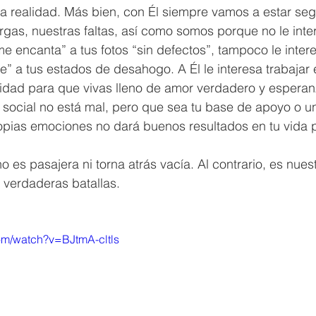
 realidad. Más bien, con Él siempre vamos a estar se
rgas, nuestras faltas, así como somos porque no le inte
e encanta” a tus fotos “sin defectos”, tampoco le inter
e” a tus estados de desahogo. A Él le interesa trabajar e
ridad para que vivas lleno de amor verdadero y esperan
ed social no está mal, pero que sea tu base de apoyo o u
opias emociones no dará buenos resultados en tu vida p
o es pasajera ni torna atrás vacía. Al contrario, es nues
 verdaderas batallas.  
om/watch?v=BJtmA-cltls