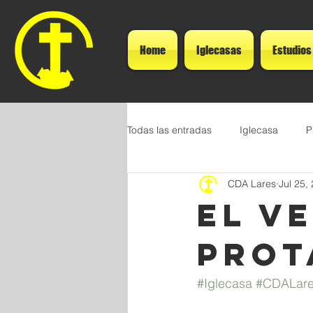
Home
Iglecasas
Estudios
Todas las entradas
Iglecasa
P
CDA Lares
Jul 25,
El V
Prot
#Iglecasa
#CDALar