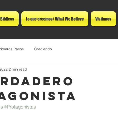
 Bíblicos
Lo que creemos/ What We Believe
Visítanos
rimeros Pasos
Creciendo
 2022
2 min read
erdadero
agonista
es
#Protagonistas