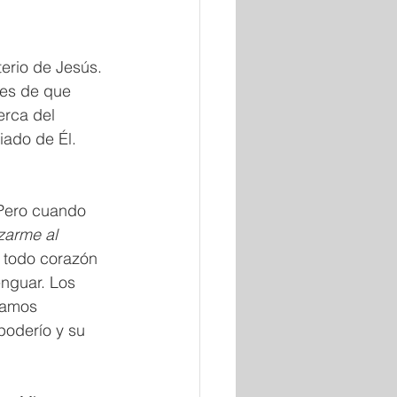
erio de Jesús. 
tes de que 
erca del 
iado de Él. 
 Pero cuando 
zarme al 
 todo corazón 
nguar. Los 
eamos 
poderío y su 