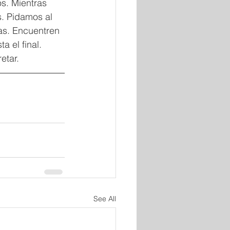
s. Mientras 
s. Pidamos al 
as. Encuentren 
 el final. 
etar. 
See All