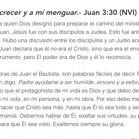
a crecer y a mí menguar
.- Juan 3:30 (NVI)
 a quien Dios designó para preparar el camino del minist
uan, Jesús fue con sus discípulos a Judea. Esto fue an
 Hubo una discusión entre los discípulos y un Judio ac
uan declara que él no era el Cristo, sino que era el env
trumento, pero El poder era de Dios y él lo reconocía.
ras de Juan el Bautista, son palabras fáciles de decir.
n digo: 
Padre ayúdame a ser humilde ,sincero y a esfor
o que el protagonista de mi vida es Dios y que debo de
n mi vida ,en mi persona, y en mi obra. Por eso debo me
hacer que Cristo sea más ,hasta que Él lo sea todo y s
manos. Debemos hablar de Él, exaltar sus virtudes, su 
para que Él sea visto. Exaltemos siempre su gloria.