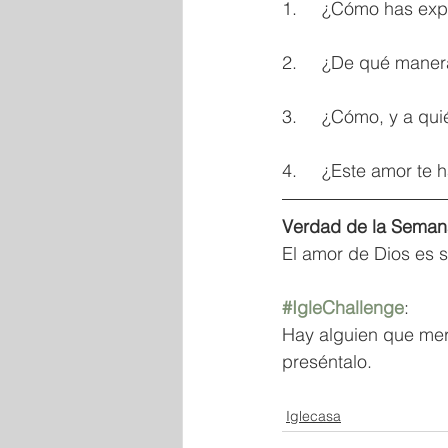
1.	¿Cómo has ex
2.	¿De qué mane
3.	¿Cómo, y a q
4.	¿Este amor te
Verdad
de
la
Seman
El amor de Dios es s
#IgleChallenge
: 
Hay alguien que mer
preséntalo.  
Iglecasa