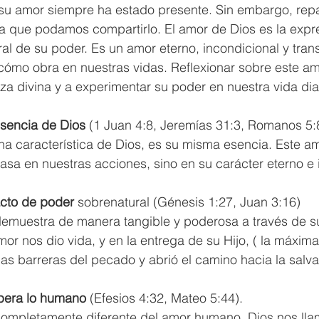
su amor siempre ha estado presente. Sin embargo, re
a que podamos compartirlo. El amor de Dios es la expr
al de su poder. Es un amor eterno, incondicional y tra
 cómo obra en nuestras vidas. Reflexionar sobre este am
za divina y a experimentar su poder en nuestra vida diar
sencia
de
Dios
 (1 Juan 4:8, Jeremías 31:3, Romanos 5:8
na característica de Dios, es su misma esencia. Este a
asa en nuestras acciones, sino en su carácter eterno e 
cto
de
poder
 sobrenatural (Génesis 1:27, Juan 3:16) 
demuestra de manera tangible y poderosa a través de s
mor nos dio vida, y en la entrega de su Hijo, ( la máxim
as barreras del pecado y abrió el camino hacia la salva
pera
lo
humano
 (Efesios 4:32, Mateo 5:44). 
completamente diferente del amor humano. Dios nos lla