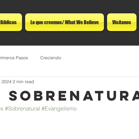
 Bíblicos
Lo que creemos/ What We Believe
Visítanos
rimeros Pasos
Creciendo
, 2024
2 min read
 Sobrenatur
es
#Sobrenatural
#Evangelismo