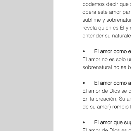
podemos decir que 
opera este amor par
sublime y sobrenatur
revela quién es Él y
entender su naturale
•	
El
amor
como
e
El amor no es solo u
sobrenatural no se b
•	
El
amor
como
a
El amor de Dios se 
En la creación, Su a
de su amor) rompió l
•	
El
amor
que
su
El amor de Dios es 