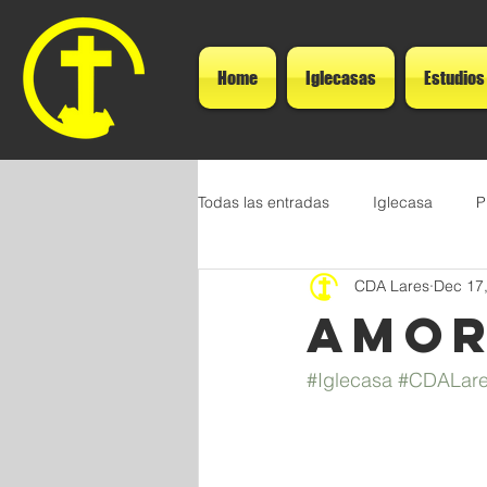
Home
Iglecasas
Estudios
Todas las entradas
Iglecasa
P
CDA Lares
Dec 17
Amor
#Iglecasa
#CDALar