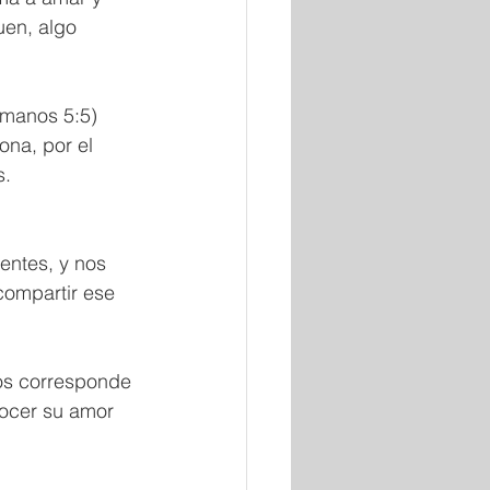
en, algo 
omanos 5:5) 
na, por el 
. 
entes, y nos 
compartir ese 
ocer su amor 