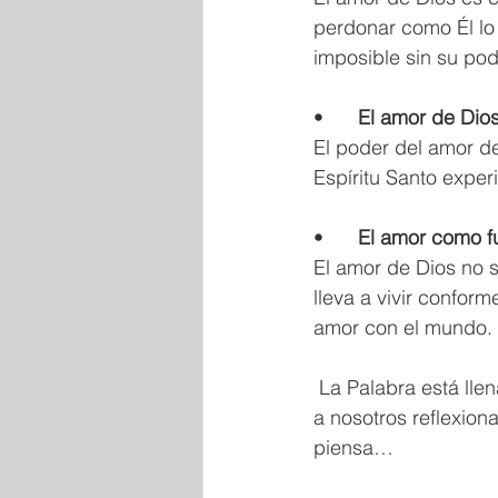
perdonar como Él lo
imposible sin su pode
•	
El
amor
de
Dio
El poder del amor de
Espíritu Santo expe
•	
El
amor
como
f
El amor de Dios no 
lleva a vivir confor
amor con el mundo. 
 La Palabra está llena de muestras de cómo se manifiesta su amor. Ahora nos corresponde 
a nosotros reflexio
piensa… 