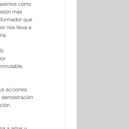
pasemos cómo 
esión más 
nsformador que 
or nos lleva a 
ia. 
)  
mor 
inmutable. 
us acciones. 
a demostración 
ción.  
ma a amar y 