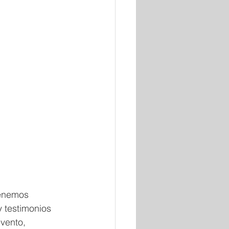
Tenemos 
y testimonios 
vento, 