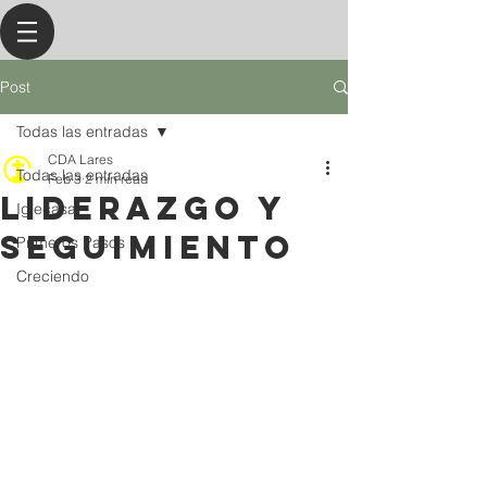
Post
Todas las entradas
CDA Lares
Todas las entradas
Feb 3
2 min read
liderazgo y
Iglecasa
seguimiento
Primeros Pasos
Creciendo