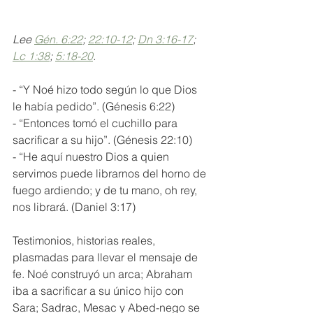
Lee 
Gén. 6:22
; 
22:10-12
; 
Dn 3:16-17
; 
Lc 1:38
; 
5:18-20
.
- “Y Noé hizo todo según lo que Dios 
le había pedido”. (Génesis 6:22)
- “Entonces tomó el cuchillo para 
sacrificar a su hijo”. (Génesis 22:10)
- “He aquí nuestro Dios a quien 
servimos puede librarnos del horno de 
fuego ardiendo; y de tu mano, oh rey, 
nos librará. (Daniel 3:17)
Testimonios, historias reales, 
plasmadas para llevar el mensaje de 
fe. Noé construyó un arca; Abraham 
iba a sacrificar a su único hijo con 
Sara; Sadrac, Mesac y Abed-nego se 