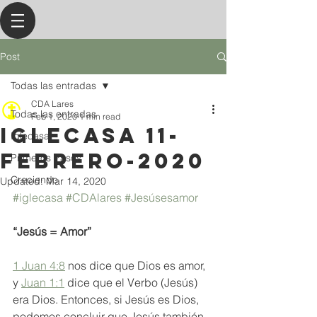
Post
Todas las entradas
CDA Lares
Todas las entradas
Feb 1, 2020
1 min read
IGLECASA 11-
Iglecasa
febrero-2020
Primeros Pasos
Creciendo
Updated:
Mar 14, 2020
#iglecasa
#CDAlares
#Jesúsesamor
“Jesús = Amor”
1 Juan 4:8
 nos dice que Dios es amor, 
y 
Juan 1:1
 dice que el Verbo (Jesús) 
era Dios. Entonces, si Jesús es Dios, 
podemos concluir que Jesús también 