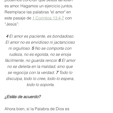
es amor. Hagamos un ejercicio juntos. 
Reemplace las palabras "el amor" en 
este pasaje de 
1 Corintios 13:4-7
 con 
“Jesús”:
4 
El amor es paciente, es bondadoso. 
El amor no es envidioso ni jactancioso 
ni orgulloso. 
5 
No se comporta con 
rudeza, no es egoísta, no se enoja 
fácilmente, no guarda rencor. 
6 
El amor 
no se deleita en la maldad, sino que 
se regocija con la verdad. 
7 
Todo lo 
disculpa, todo lo cree, todo lo espera, 
todo lo soporta.
¿Estás de acuerdo?
Ahora bien, si la Palabra de Dios es 