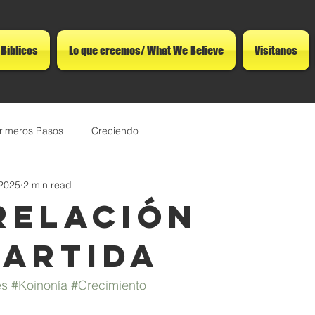
 Bíblicos
Lo que creemos/ What We Believe
Visítanos
rimeros Pasos
Creciendo
 2025
2 min read
relación
artida
es
#Koinonía
#Crecimiento