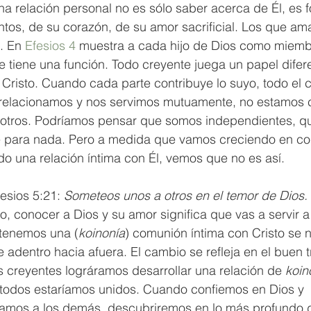
na relación personal no es sólo saber acerca de Él, es 
tos, de su corazón, de su amor sacrificial. Los que am
 En 
Efesios 4
 muestra a cada hijo de Dios como miemb
e tiene una función. Todo creyente juega un papel difere
e Cristo. Cuando cada parte contribuye lo suyo, todo el 
s relacionamos y nos servimos mutuamente, no estamos 
otros. Podríamos pensar que somos independientes, q
 para nada. Pero a medida que vamos creciendo en co
o una relación íntima con Él, vemos que no es así. 
esios 5:21: 
Someteos unos a otros en el temor de Dios. 
, conocer a Dios y su amor significa que vas a servir a
tenemos una (
koinonía
) comunión íntima con Cristo se 
adentro hacia afuera. El cambio se refleja en el buen tr
s creyentes lográramos desarrollar una relación de
 koin
todos estaríamos unidos. Cuando confiemos en Dios y 
amos a los demás, descubriremos en lo más profundo d