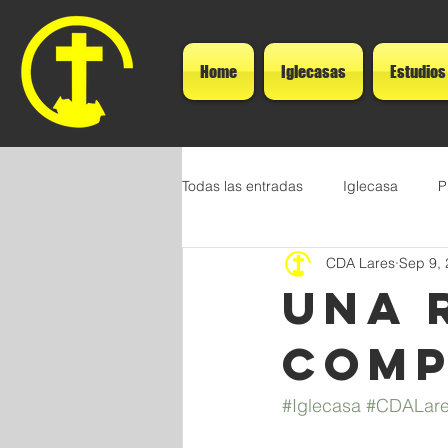
Home
Iglecasas
Estudios
Todas las entradas
Iglecasa
P
CDA Lares
Sep 9,
Una 
comp
#Iglecasa
#CDALar