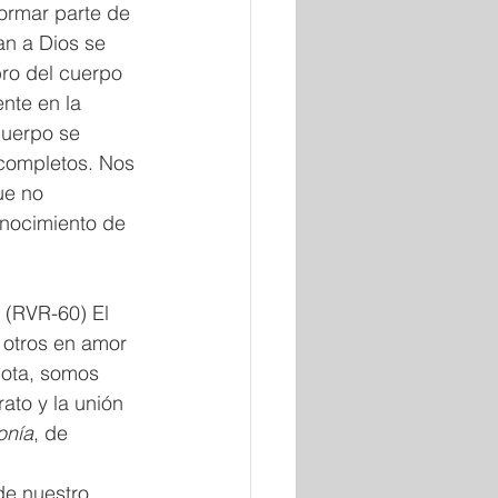
formar parte de 
an a Dios se 
ro del cuerpo 
nte en la 
cuerpo se 
completos. Nos 
ue no 
nocimiento de 
 (RVR-60) El 
 otros en amor 
nota, somos 
ato y la unión 
onía
, de 
e nuestro 