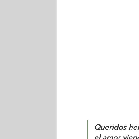
Queridos her
el amor vien