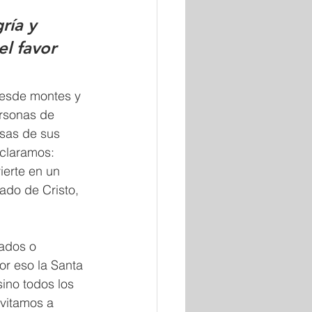
ría y 
l favor 
desde montes y 
rsonas de 
esas de sus 
claramos: 
erte en un 
ado de Cristo, 
ados o 
r eso la Santa 
ino todos los 
nvitamos a 