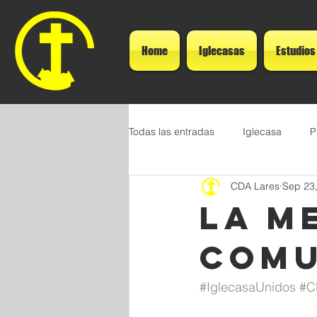
Home
Iglecasas
Estudios
Todas las entradas
Iglecasa
P
CDA Lares
Sep 23
La M
Comu
#IglecasaUnidos
#C