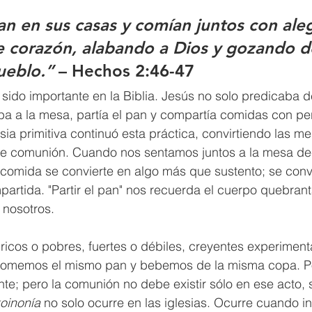
an en sus casas y comían juntos con aleg
e corazón, alabando a Dios y gozando de
ueblo.”
 – Hechos 2:46-47
sido importante en la Biblia. Jesús no solo predicaba 
ba a la mesa, partía el pan y compartía comidas con pe
esia primitiva continuó esta práctica, convirtiendo las m
de comunión. Cuando nos sentamos juntos a la mesa de
comida se convierte en algo más que sustento; se convi
artida. "Partir el pan" nos recuerda el cuerpo quebrant
nosotros. 
ricos o pobres, fuertes o débiles, creyentes experiment
comemos el mismo pan y bebemos de la misma copa. Po
te; pero la comunión no debe existir sólo en ese acto, s
oinonía
 no solo ocurre en las iglesias. Ocurre cuando i