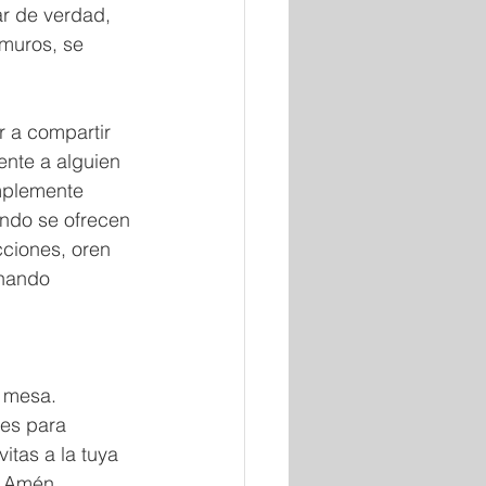
r de verdad, 
muros, se 
r a compartir 
nte a alguien 
mplemente 
ando se ofrecen 
cciones, oren 
enando 
 mesa. 
es para 
tas a la tuya 
. Amén.