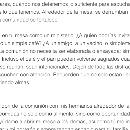
gares, cuando nos detenemos lo suficiente para escucha
lo que tenemos. Alrededor de la mesa, se derrumban 
a comunidad se fortalece.
en tu mesa como un ministerio. ¿A quién podrías invita
o un simple café? ¿A un amigo, a un vecino, o simpleme
 La comunión no necesita ser elaborada o ensayada; si
. Incluso el café y el pan pueden volverse sagrados cu
e reúnan, sean intencionales. Dejen de lado las distra
 escuchen con atención. Recuerden que no solo están ll
riendo almas.
el don de la comunión con mis hermanos alrededor de la
comidas no sólo como alimento, sino como oportunidad
yúdame a abrir mi mesa a los demás, así como tú me invi
ar y mi corazón siempre tengan espacio para tu familia