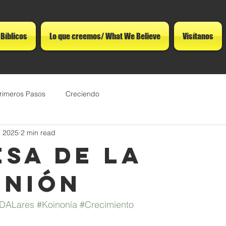
 Bíblicos
Lo que creemos/ What We Believe
Visítanos
rimeros Pasos
Creciendo
, 2025
2 min read
esa de la
nión
DALares
#Koinonía
#Crecimiento