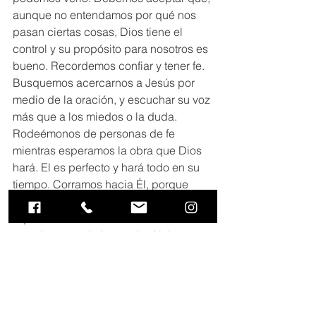
aunque no entendamos por qué nos 
pasan ciertas cosas, Dios tiene el 
control y su propósito para nosotros es 
bueno. Recordemos confiar y tener fe. 
Busquemos acercarnos a Jesús por 
medio de la oración, y escuchar su voz 
más que a los miedos o la duda. 
Rodeémonos de personas de fe 
mientras esperamos la obra que Dios 
hará. El es perfecto y hará todo en su 
tiempo. Corramos hacia Él, porque 
muchas veces corremos a la persona 
equivocada teniendo un Dios tan 
grande que todo lo puede. Alabemos 
y demos Gloria a Dios en toda 
circunstancia sea buena o difícil, no 
olvidemos sus promesas. Lo que Él 
comenzó en nosotros lo terminará, 