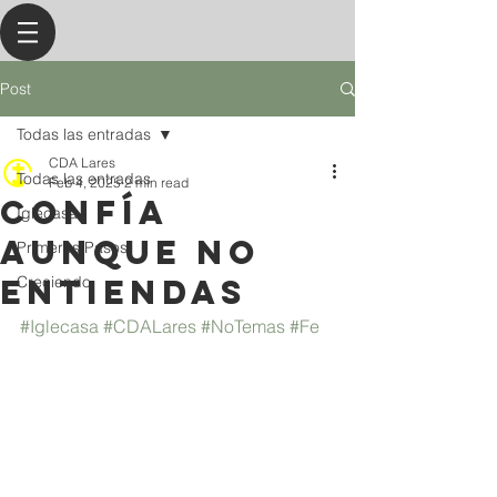
Post
Todas las entradas
CDA Lares
Todas las entradas
Feb 4, 2025
2 min read
Confía
Iglecasa
Aunque No
Primeros Pasos
Entiendas
Creciendo
#Iglecasa
#CDALares
#NoTemas
#Fe