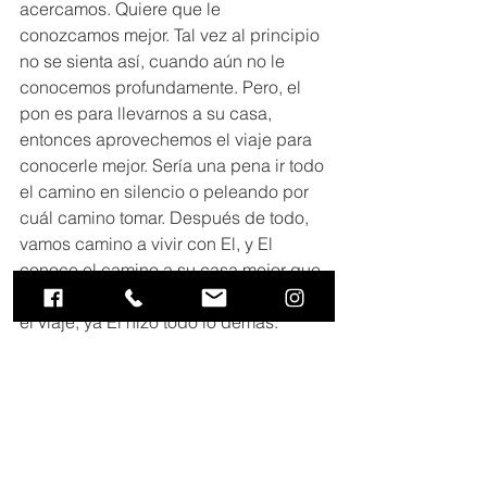
acercamos. Quiere que le 
conozcamos mejor. Tal vez al principio 
no se sienta así, cuando aún no le 
conocemos profundamente. Pero, el 
pon es para llevarnos a su casa, 
entonces aprovechemos el viaje para 
conocerle mejor. Sería una pena ir todo 
el camino en silencio o peleando por 
cuál camino tomar. Después de todo, 
vamos camino a vivir con El, y El 
conoce el camino a su casa mejor que 
nosotros. Entonces, mejor disfrutemos 
el viaje, ya El hizo todo lo demás.  
Verdad de la Semana:
Disfruta el camino.
Iglecasa