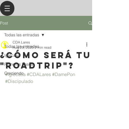
Post
Todas las entradas
CDA Lares
Todas las entradas
Aug 29, 2023
2 min read
¿Cómo será tu
Iglecasa
"roadtrip"?
Primeros Pasos
Creciendo
#Iglecasa
#CDALares
#DamePon
#Discípulado